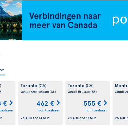
n
Toronto
Toronto
Montr
)
(CA)
(CA)
E)
vanuit Amsterdam
(NL)
vanuit Brussel
(BE)
vanuit 
 €
462 €
555 €
toeslagen
incl. toeslagen
incl. toeslagen
P
25 AUG
tot
14 SEP
28 AUG
tot
17 SEP
25 AUG