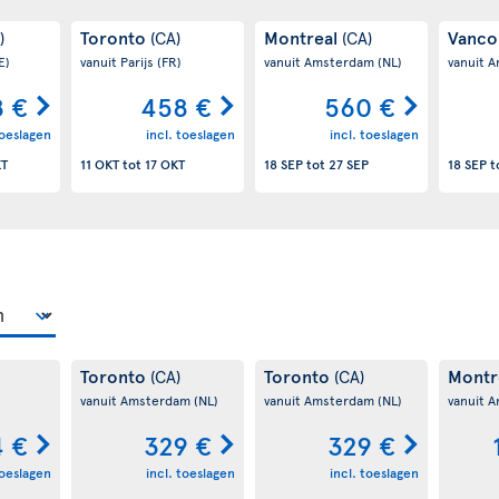
Toronto
Montreal
Vanco
)
(CA)
(CA)
E)
vanuit Parijs
(FR)
vanuit Amsterdam
(NL)
vanuit 
 €
458 €
560 €
toeslagen
incl. toeslagen
incl. toeslagen
KT
11 OKT
tot
17 OKT
18 SEP
tot
27 SEP
18 SEP
t
Toronto
Toronto
Montr
(CA)
(CA)
vanuit Amsterdam
(NL)
vanuit Amsterdam
(NL)
vanuit 
4 €
329 €
329 €
toeslagen
incl. toeslagen
incl. toeslagen