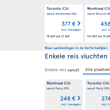
Toronto
Montreal
(CA)
(CA
vanuit Amsterdam
(NL)
vanuit Brussel
(B
377 €
458
incl. toeslagen
incl. 
18 SEP
tot
27 SEP
09 OKT
tot
15 O
Meer aanbiedingen in de herfst bekijken
Enkele reis vluchten
Enkele reis
vanuit
Montreal
Toronto
(CA)
(CA)
vanuit Parijs
(FR)
vanuit Parijs
(FR)
248 €
27
incl. toeslagen
incl. 