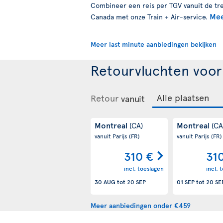
Combineer een reis per TGV vanuit de trei
Mee
Canada met onze Train + Air-service.
Meer last minute aanbiedingen bekijken
Retourvluchten voo
Retour
vanuit
Montreal
Montreal
(CA)
(CA
vanuit Parijs
(FR)
vanuit Parijs
(FR)
310 €
31
incl. toeslagen
incl. 
30 AUG
tot
20 SEP
01 SEP
tot
20 SE
Meer aanbiedingen onder €459