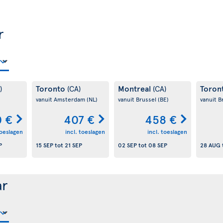
r
Toronto
Montreal
Toron
)
(CA)
(CA)
vanuit Amsterdam
(NL)
vanuit Brussel
(BE)
vanuit B
0 €
407 €
458 €
toeslagen
incl. toeslagen
incl. toeslagen
P
15 SEP
tot
21 SEP
02 SEP
tot
08 SEP
28 AUG
ar