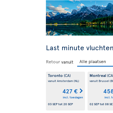
Last minute vluchte
Retour
vanuit
Toronto
Montreal
(CA)
(CA
vanuit Amsterdam
(NL)
vanuit Brussel
(B
427 €
458
incl. toeslagen
incl. 
03 SEP
tot
20 SEP
02 SEP
tot
08 SE