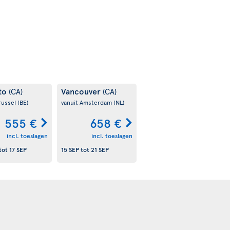
to
Vancouver
(CA)
(CA)
russel
(BE)
vanuit Amsterdam
(NL)
555 €
658 €
incl. toeslagen
incl. toeslagen
tot
17 SEP
15 SEP
tot
21 SEP