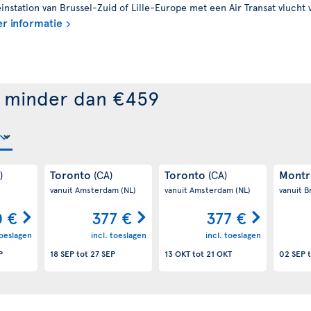
nstation van Brussel-Zuid of Lille-Europe met een Air Transat vlucht 
r informatie
r minder dan €459
Toronto
Toronto
Montr
)
(CA)
(CA)
vanuit Amsterdam
(NL)
vanuit Amsterdam
(NL)
vanuit B
0 €
377 €
377 €
toeslagen
incl. toeslagen
incl. toeslagen
P
18 SEP
tot
27 SEP
13 OKT
tot
21 OKT
02 SEP
t