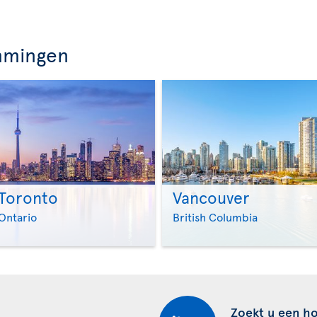
mmingen
Toronto
Vancouver
>
>
Ontario
British Columbia
Zoekt u een ho