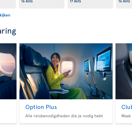
16 AUG
17 AUG
16 AUG
kijken
aring
Option Plus
Clu
Alle reisbenodigdheden die je nodig hebt
Maak 