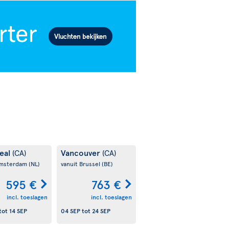
eal
Vancouver
(CA)
(CA)
Amsterdam
(NL)
vanuit Brussel
(BE)
595 €
763 €
incl. toeslagen
incl. toeslagen
tot
14 SEP
04 SEP
tot
24 SEP