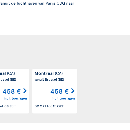
vanuit de luchthaven van Parijs CDG naar
eal
Montreal
(CA)
(CA)
russel
(BE)
vanuit Brussel
(BE)
458 €
458 €
incl. toeslagen
incl. toeslagen
ot
08 SEP
09 OKT
tot
15 OKT