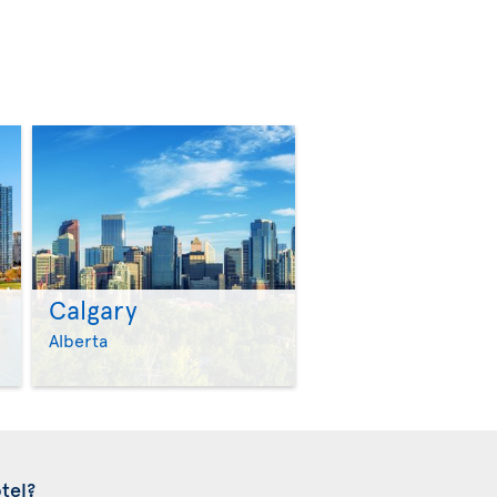
Calgary
>
>
Alberta
tel?