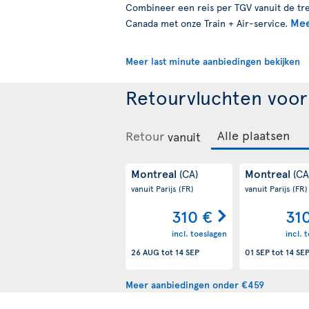
Combineer een reis per TGV vanuit de trei
Mee
Canada met onze Train + Air-service.
Meer last minute aanbiedingen bekijken
Retourvluchten voo
Retour
vanuit
Montreal
Montreal
(CA)
(CA
vanuit Parijs
(FR)
vanuit Parijs
(FR)
310 €
31
incl. toeslagen
incl. 
26 AUG
tot
14 SEP
01 SEP
tot
14 SE
Meer aanbiedingen onder €459