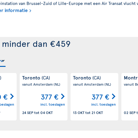
nstation van Brussel-Zuid of Lille-Europe met een Air Transat vlucht 
r informatie
r minder dan €459
Toronto
Toronto
Montr
)
(CA)
(CA)
vanuit Amsterdam
(NL)
vanuit Amsterdam
(NL)
vanuit B
0 €
377 €
377 €
toeslagen
incl. toeslagen
incl. toeslagen
P
24 SEP
tot
04 OKT
13 OKT
tot
21 OKT
02 SEP
t