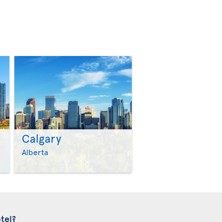
Calgary
>
>
Alberta
tel?