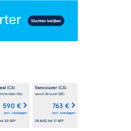
eal
Vancouver
(CA)
(CA)
Amsterdam
(NL)
vanuit Brussel
(BE)
590 €
763 €
incl. toeslagen
incl. toeslagen
ot
20 SEP
28 AUG
tot
17 SEP