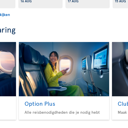
16 AUG
17 AUG
15 AUG
kijken
aring
Option Plus
Clu
Alle reisbenodigdheden die je nodig hebt
Maak 