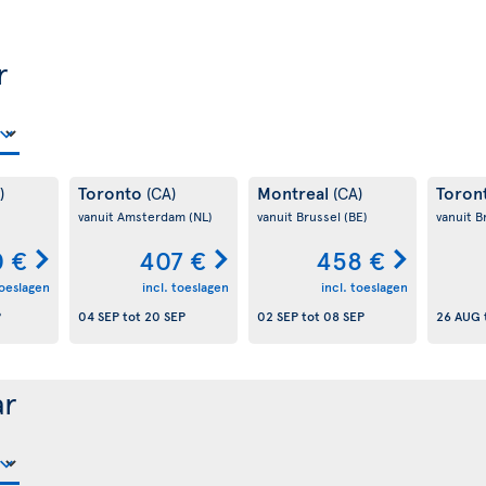
r
Toronto
Montreal
Toron
)
(CA)
(CA)
vanuit Amsterdam
(NL)
vanuit Brussel
(BE)
vanuit B
0 €
407 €
458 €
toeslagen
incl. toeslagen
incl. toeslagen
P
04 SEP
tot
20 SEP
02 SEP
tot
08 SEP
26 AUG
ar