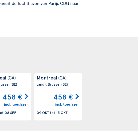
vanuit de luchthaven van Parijs CDG naar
eal
Montreal
(CA)
(CA)
russel
(BE)
vanuit Brussel
(BE)
458 €
458 €
incl. toeslagen
incl. toeslagen
ot
08 SEP
09 OKT
tot
15 OKT