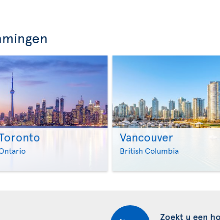
mmingen
Toronto
Vancouver
>
>
Ontario
British Columbia
Zoekt u een ho