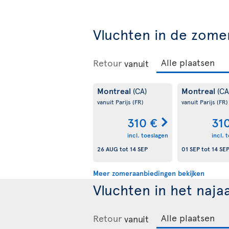
Vluchten in de zome
Retour
vanuit
Montreal
Montreal
(CA)
(CA
vanuit Parijs
(FR)
vanuit Parijs
(FR)
310 €
31
incl. toeslagen
incl. 
26 AUG
tot
14 SEP
01 SEP
tot
14 SE
Meer zomeraanbiedingen bekijken
Vluchten in het naja
Retour
vanuit