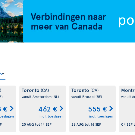
n
Toronto
Toronto
Montr
)
(CA)
(CA)
E)
vanuit Amsterdam
(NL)
vanuit Brussel
(BE)
vanuit 
 €
462 €
555 €
toeslagen
incl. toeslagen
incl. toeslagen
P
25 AUG
tot
14 SEP
26 AUG
tot
16 SEP
04 SEP
t