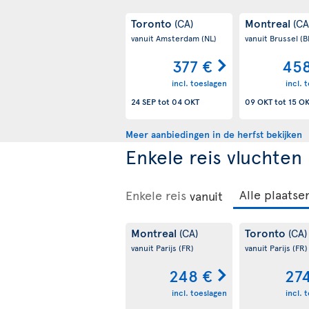
Toronto
Montreal
(CA)
(CA
vanuit Amsterdam
(NL)
vanuit Brussel
(B
377 €
458
incl. toeslagen
incl. 
24 SEP
tot
04 OKT
09 OKT
tot
15 O
Meer aanbiedingen in de herfst bekijken
Enkele reis vluchten
Enkele reis
vanuit
Montreal
Toronto
(CA)
(CA)
vanuit Parijs
(FR)
vanuit Parijs
(FR)
248 €
27
incl. toeslagen
incl. 