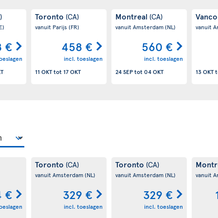
Toronto
Montreal
Vanco
)
(CA)
(CA)
E)
vanuit Parijs
(FR)
vanuit Amsterdam
(NL)
vanuit 
 €
458 €
560 €
toeslagen
incl. toeslagen
incl. toeslagen
KT
11 OKT
tot
17 OKT
24 SEP
tot
04 OKT
13 OKT
t
Toronto
Toronto
Montr
(CA)
(CA)
vanuit Amsterdam
(NL)
vanuit Amsterdam
(NL)
vanuit 
4 €
329 €
329 €
toeslagen
incl. toeslagen
incl. toeslagen