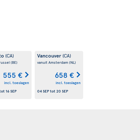
to
Vancouver
(CA)
(CA)
russel
(BE)
vanuit Amsterdam
(NL)
555 €
658 €
incl. toeslagen
incl. toeslagen
tot
16 SEP
04 SEP
tot
20 SEP