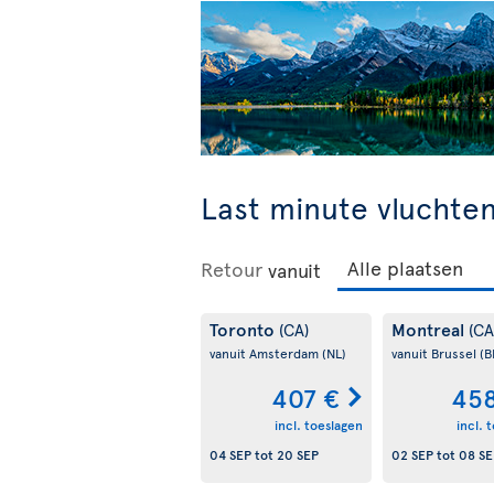
Last minute vluchte
Retour
vanuit
Toronto
Montreal
(CA)
(CA
vanuit Amsterdam
(NL)
vanuit Brussel
(B
407 €
458
incl. toeslagen
incl. 
04 SEP
tot
20 SEP
02 SEP
tot
08 SE