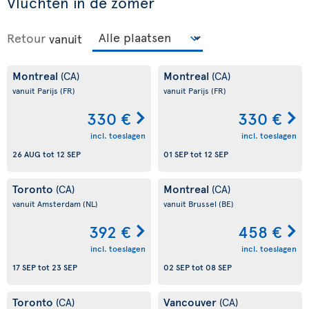
Vluchten in de zomer
Retour
vanuit
Montreal
Montreal
(CA)
(CA)
vanuit Parijs
(FR)
vanuit Parijs
(FR)
330 €
330 €
incl. toeslagen
incl. toeslagen
26 AUG
tot
12 SEP
01 SEP
tot
12 SEP
Toronto
Montreal
(CA)
(CA)
vanuit Amsterdam
(NL)
vanuit Brussel
(BE)
392 €
458 €
incl. toeslagen
incl. toeslagen
17 SEP
tot
23 SEP
02 SEP
tot
08 SEP
Toronto
Vancouver
(CA)
(CA)