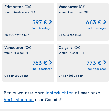
Edmonton
Vancouver
(CA)
(CA)
vanuit Amsterdam
(NL)
vanuit Amsterdam
(NL)
597 €
663 €
incl. toeslagen
incl. toeslagen
25 AUG
tot
13 SEP
28 AUG
tot
14 SEP
Vancouver
Calgary
(CA)
(CA)
vanuit Brussel
(BE)
vanuit Brussel
(BE)
763 €
773 €
incl. toeslagen
incl. toeslagen
04 SEP
tot
24 SEP
04 SEP
tot
24 SEP
Benieuwd naar onze
lentevluchten
of naar onze
herfstvluchten
naar Canada?