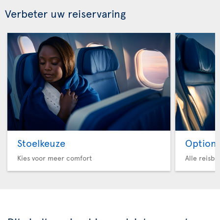
Verbeter uw reiservaring
Stoelkeuze
Option 
Kies voor meer comfort
Alle reisb