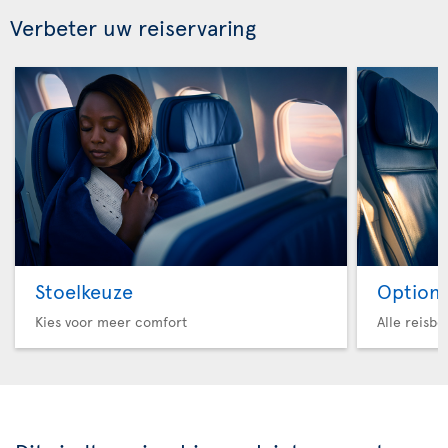
Verbeter uw reiservaring
Stoelkeuze
Option 
Kies voor meer comfort
Alle reisb