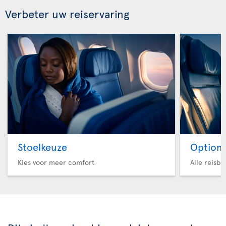
Verbeter uw reiservaring
Stoelkeuze
Option 
Kies voor meer comfort
Alle reisb