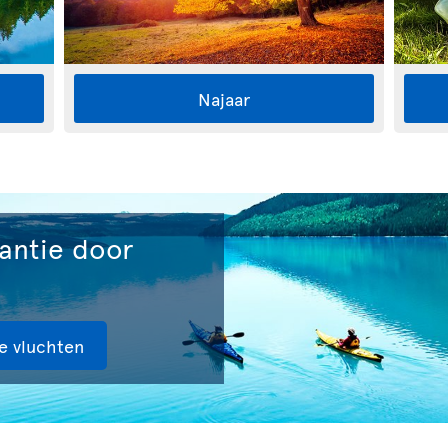
Najaar
kantie door
e vluchten