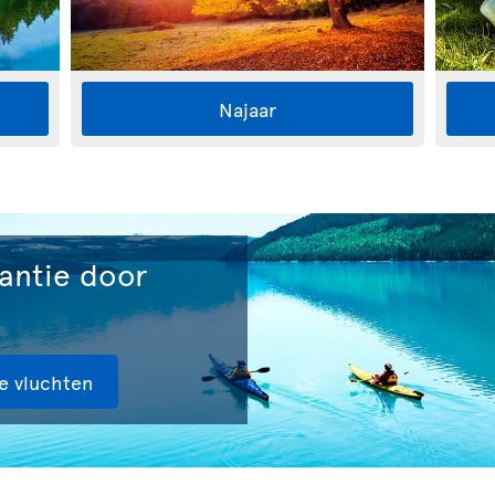
Najaar
kantie door
e vluchten