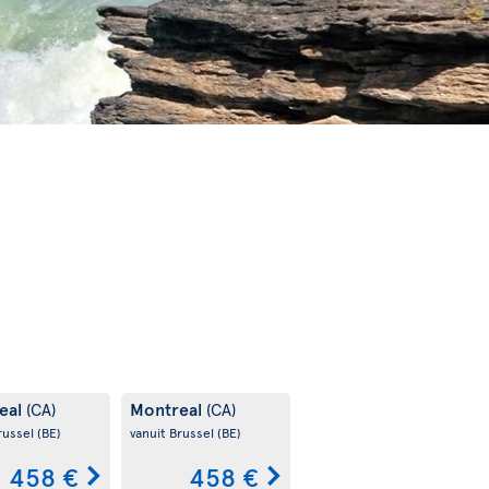
eal
Montreal
(CA)
(CA)
russel
(BE)
vanuit Brussel
(BE)
458 €
458 €