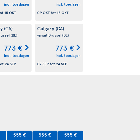
incl. toeslagen
incl. toeslagen
ot
15 OKT
09 OKT
tot
15 OKT
ry
Calgary
(CA)
(CA)
russel
(BE)
vanuit Brussel
(BE)
773 €
773 €
incl. toeslagen
incl. toeslagen
ot
24 SEP
07 SEP
tot
24 SEP
555 €
555 €
555 €
€