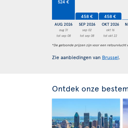
524 €
458 €
458 €
AUG 2026
SEP 2026
OKT 2026
N
aug 31
sep 02
okt 16
tot sep 08
tot sep 08
tot okt 22
*De getoonde prijzen zijn voor een retourvlucht 
Zie aanbiedingen van
Brussel
.
Ontdek onze beste