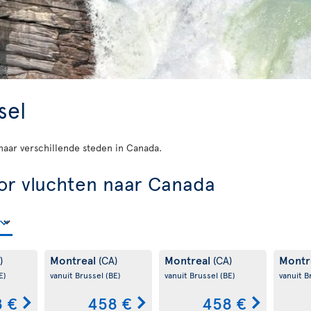
sel
d naar verschillende steden in Canada.
or vluchten naar Canada
Montreal
Montreal
Montr
)
(CA)
(CA)
E)
vanuit Brussel
(BE)
vanuit Brussel
(BE)
vanuit B
 €
458 €
458 €