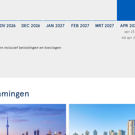
OV 2026
DEC 2026
JAN 2027
FEB 2027
MRT 2027
APR 20
apr 23
tot apr 
en inclusief belastingen en toeslagen
mmingen