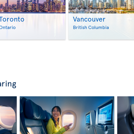
Toronto
Vancouver
>
>
Ontario
British Columbia
aring