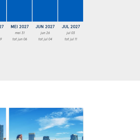
27
MEI 2027
JUN 2027
JUL 2027
mei 31
jun 26
jul 03
29
tot jun 06
tot jul 04
tot jul 11