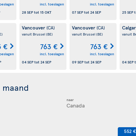
toeslagen
incl. toeslagen
incl. toeslagen
P
28 SEP
tot
15 OKT
07 SEP
tot
24 SEP
25 SEP
t
Vancouver
Vancouver
Calga
(CA)
(CA)
E)
vanuit Brussel
(BE)
vanuit Brussel
(BE)
vanuit B
 €
763 €
763 €
toeslagen
incl. toeslagen
incl. toeslagen
P
04 SEP
tot
24 SEP
09 SEP
tot
24 SEP
04 SEP
t
r maand
naar
552 