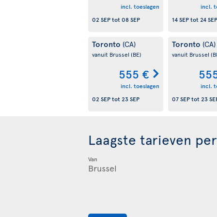
incl. toeslagen
incl. 
02 SEP
tot
08 SEP
14 SEP
tot
24 SE
Toronto
Toronto
(CA)
(CA)
vanuit Brussel
(BE)
vanuit Brussel
(B
555 €
555
incl. toeslagen
incl. 
02 SEP
tot
23 SEP
07 SEP
tot
23 SE
Laagste tarieven pe
Van