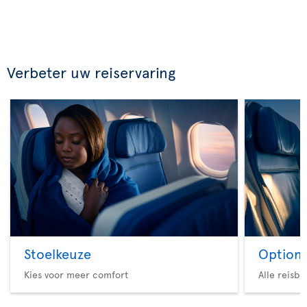
Verbeter uw reiservaring
Stoelkeuze
Option 
Kies voor meer comfort
Alle reisb