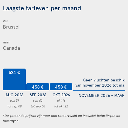
Laagste tarieven per maand
Van
naar
524 €
Geen vluchten beschikb
van november 2026 tot maar
458 €
458 €
AUG 2026
SEP 2026
OKT 2026
NOVEMBER 2026 - MAART 
aug 31
sep 02
okt 16
tot sep 08
tot sep 08
tot okt 22
*De getoonde prijzen zijn voor een retourvlucht en inclusief belastingen en
toeslagen