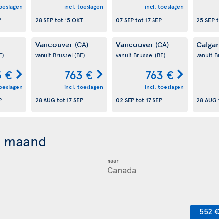
toeslagen
incl. toeslagen
incl. toeslagen
P
28 SEP
tot
15 OKT
07 SEP
tot
17 SEP
25 SEP
t
Vancouver
Vancouver
Calga
(CA)
(CA)
E)
vanuit Brussel
(BE)
vanuit Brussel
(BE)
vanuit B
 €
763 €
763 €
toeslagen
incl. toeslagen
incl. toeslagen
P
28 AUG
tot
17 SEP
02 SEP
tot
17 SEP
28 AUG
r maand
naar
552 