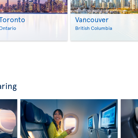
Toronto
Vancouver
>
>
Ontario
British Columbia
aring