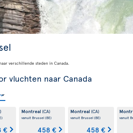
sel
d naar verschillende steden in Canada.
or vluchten naar Canada
Montreal
Montreal
Montr
)
(CA)
(CA)
E)
vanuit Brussel
(BE)
vanuit Brussel
(BE)
vanuit B
 €
458 €
458 €