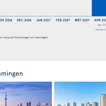
OV 2026
DEC 2026
JAN 2027
FEB 2027
MRT 2027
APR 20
apr 23
tot apr 
en inclusief belastingen en toeslagen
mmingen