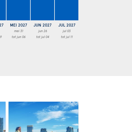
27
MEI 2027
JUN 2027
JUL 2027
mei 31
jun 26
jul 03
29
tot jun 06
tot jul 04
tot jul 11