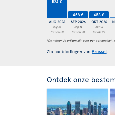
524 €
458 €
458 €
AUG 2026
SEP 2026
OKT 2026
N
aug 31
sep 14
okt 16
tot sep 08
tot sep 20
tot okt 22
*De getoonde prijzen zijn voor een retourvlucht 
Zie aanbiedingen van
Brussel
.
Ontdek onze beste