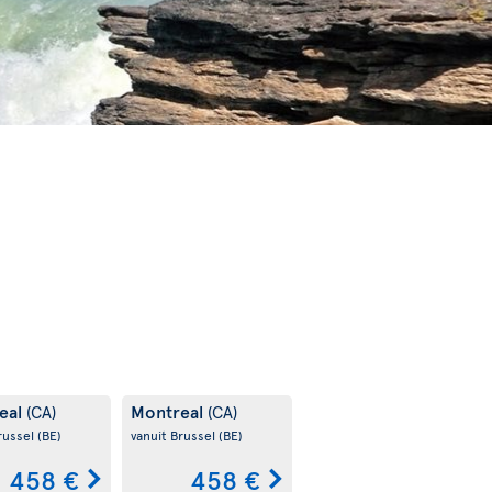
eal
Montreal
(CA)
(CA)
russel
(BE)
vanuit Brussel
(BE)
458 €
458 €