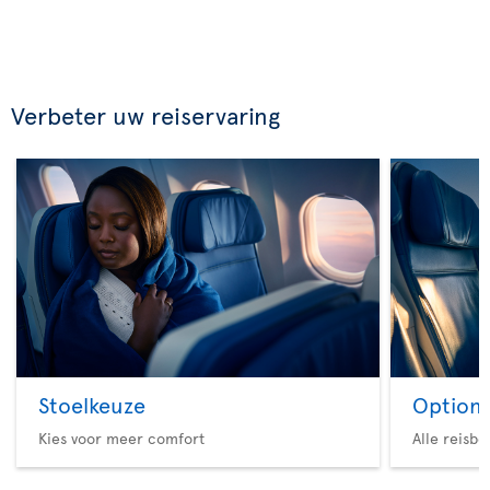
Verbeter uw reiservaring
Stoelkeuze
Option 
Kies voor meer comfort
Alle reisb