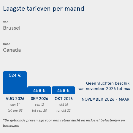
Laagste tarieven per maand
Van
naar
524 €
Geen vluchten beschikb
van november 2026 tot maar
458 €
458 €
AUG 2026
SEP 2026
OKT 2026
NOVEMBER 2026 - MAART 
aug 31
sep 12
okt 16
tot sep 08
tot sep 20
tot okt 22
*De getoonde prijzen zijn voor een retourvlucht en inclusief belastingen en
toeslagen