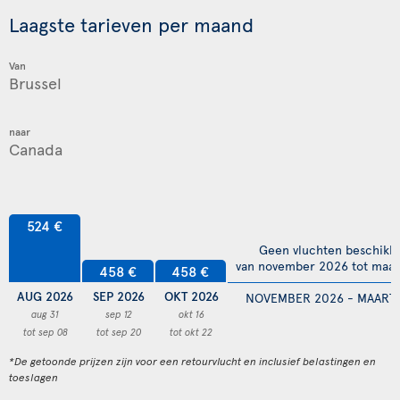
Laagste tarieven per maand
Van
naar
524 €
Geen vluchten beschikb
van november 2026 tot maar
458 €
458 €
AUG 2026
SEP 2026
OKT 2026
NOVEMBER 2026 - MAART 
aug 31
sep 12
okt 16
tot sep 08
tot sep 20
tot okt 22
*De getoonde prijzen zijn voor een retourvlucht en inclusief belastingen en
toeslagen