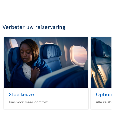
Verbeter uw reiservaring
Stoelkeuze
Option 
Kies voor meer comfort
Alle reisb