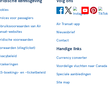
uridische kennisgeving
Volg ons
okies
rvices voor passagiers
Air Transat-app
bruiksvoorwaarden van Air
ansat-websites
Nieuwsbrief
ridische voorwaarden
Contact
orwaarden (vliegticket)
Handige links
ivacybeleid
Currency converter
rzekeringen
Voordelige vluchten naar Canada
S-boekings- en –ticketbeleid
Speciale aanbiedingen
Site map