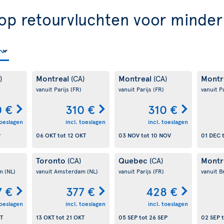
op retourvluchten voor minde
Montreal
Montreal
Montr
)
(CA)
(CA)
vanuit Parijs
(FR)
vanuit Parijs
(FR)
vanuit P
0 €
310 €
310 €
toeslagen
incl. toeslagen
incl. toeslagen
P
06 OKT
tot
12 OKT
03 NOV
tot
10 NOV
01 DEC
Toronto
Quebec
Montr
(CA)
(CA)
am
(NL)
vanuit Amsterdam
(NL)
vanuit Parijs
(FR)
vanuit B
7 €
377 €
428 €
toeslagen
incl. toeslagen
incl. toeslagen
T
13 OKT
tot
21 OKT
05 SEP
tot
26 SEP
02 SEP
t