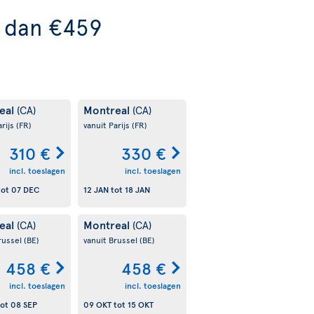
r dan €459
eal
Montreal
(CA)
(CA)
arijs
(FR)
vanuit Parijs
(FR)
310 €
330 €
incl. toeslagen
incl. toeslagen
tot
07 DEC
12 JAN
tot
18 JAN
eal
Montreal
(CA)
(CA)
russel
(BE)
vanuit Brussel
(BE)
458 €
458 €
incl. toeslagen
incl. toeslagen
ot
08 SEP
09 OKT
tot
15 OKT