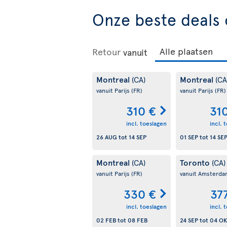
Onze beste deals 
Retour
vanuit
Montreal
Montreal
(CA)
(CA
vanuit Parijs
(FR)
vanuit Parijs
(FR)
310 €
31
incl. toeslagen
incl. 
26 AUG
tot
14 SEP
01 SEP
tot
14 SE
Montreal
Toronto
(CA)
(CA)
vanuit Parijs
(FR)
vanuit Amsterd
330 €
37
incl. toeslagen
incl. 
02 FEB
tot
08 FEB
24 SEP
tot
04 OK