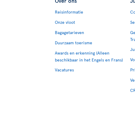
Over ons
J
Reisinformatie
Co
Onze vloot
Se
Bagagetarieven
Ge
Tr
Duurzaam toerisme
Ju
Awards en erkenning (Alleen
Vo
beschikbaar in het Engels en Frans)
Vacatures
Pr
Ve
CR