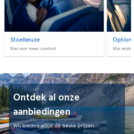
Stoelkeuze
Option 
Kies voor meer comfort
Alle reisb
Ontdek al onze
aanbiedingen
Wij bieden altijd de beste prijzen.