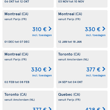
06 OKT
tot
12 OKT
03 NOV
tot
10 NOV
Montreal
Montreal
(CA)
(CA)
vanuit Parijs
(FR)
vanuit Parijs
(FR)
310 €
330 €
incl. toeslagen
incl. toeslagen
01 DEC
tot
07 DEC
12 JAN
tot
18 JAN
Montreal
Toronto
(CA)
(CA)
vanuit Parijs
(FR)
vanuit Amsterdam
(NL)
330 €
377 €
incl. toeslagen
incl. toeslagen
02 FEB
tot
08 FEB
24 SEP
tot
04 OKT
Toronto
Quebec
(CA)
(CA)
vanuit Amsterdam
(NL)
vanuit Parijs
(FR)
377 €
428 €