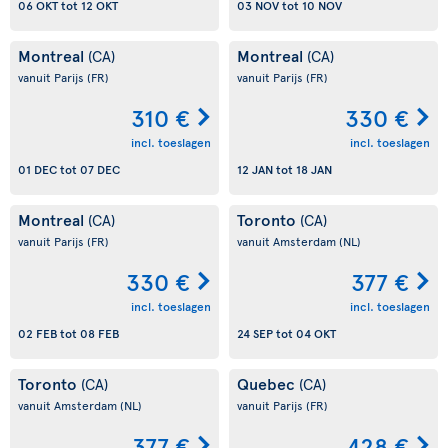
06 OKT
tot
12 OKT
03 NOV
tot
10 NOV
Montreal
Montreal
(CA)
(CA)
vanuit Parijs
(FR)
vanuit Parijs
(FR)
310 €
330 €
incl. toeslagen
incl. toeslagen
01 DEC
tot
07 DEC
12 JAN
tot
18 JAN
Montreal
Toronto
(CA)
(CA)
vanuit Parijs
(FR)
vanuit Amsterdam
(NL)
330 €
377 €
incl. toeslagen
incl. toeslagen
02 FEB
tot
08 FEB
24 SEP
tot
04 OKT
Toronto
Quebec
(CA)
(CA)
vanuit Amsterdam
(NL)
vanuit Parijs
(FR)
377 €
428 €