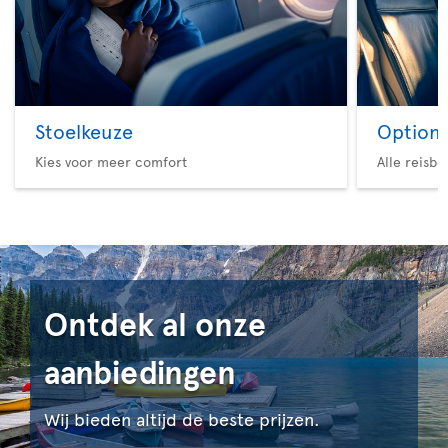
Stoelkeuze
Option 
Kies voor meer comfort
Alle reisb
Ontdek al onze
aanbiedingen
Wij bieden altijd de beste prijzen.