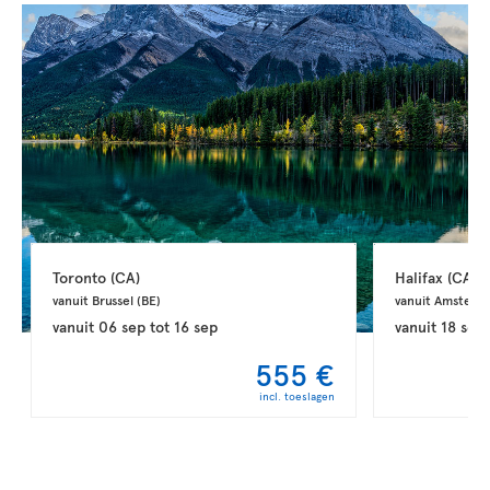
Toronto 
(CA)
Halifax 
(CA)
vanuit Brussel 
(BE)
vanuit Amsterd
vanuit
06 sep
tot
16 sep
vanuit
18 sep
555 €
incl. toeslagen