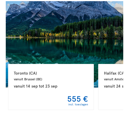
Toronto 
(CA)
Halifax 
(CA)
vanuit Brussel 
(BE)
vanuit Amsterd
vanuit
14 sep
tot
23 sep
vanuit
24 sep
555 €
incl. toeslagen