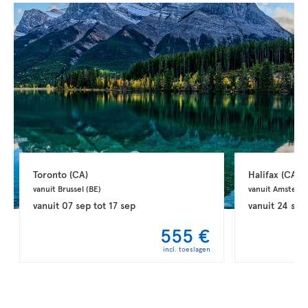
Toronto 
(CA)
Halifax 
(CA)
vanuit Brussel 
(BE)
vanuit Amsterd
vanuit
07 sep
tot
17 sep
vanuit
24 sep
555 €
incl. toeslagen