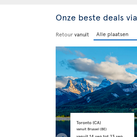
Onze beste deals vi
Retour
vanuit
Toronto 
(CA)
vanuit Brussel 
(BE)
vanuit
14 sep
tot
23 sep