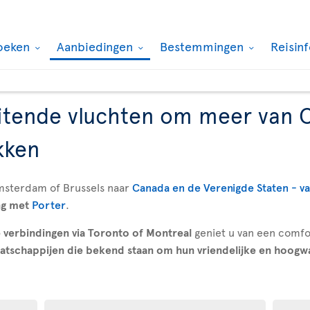
oeken
Aanbiedingen
Bestemmingen
Reisin
itende vluchten om meer van 
kken
Amsterdam of Brussels naar
Canada en de Verenigde Staten - van
ng met
Porter
.
 verbindingen via Toronto of Montreal
geniet u van een comf
atschappijen die bekend staan om hun vriendelijke en hoogw