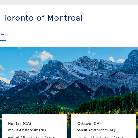
a Toronto of Montreal
Halifax 
(CA)
Ottawa 
(CA)
vanuit Amsterdam 
(NL)
vanuit Amsterdam 
(NL)
vanuit
18 sep
tot
27 sep
vanuit
17 sep
tot
27 sep