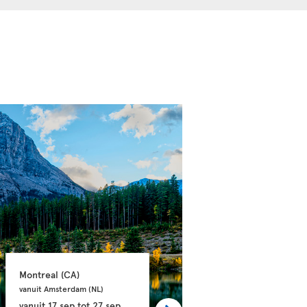
Montreal 
(CA)
Halifax 
(CA)
vanuit Amsterdam 
(NL)
vanuit Brussel 
(BE)
vanuit
17 sep
tot
27 sep
vanuit
11 sep
tot
20 sep