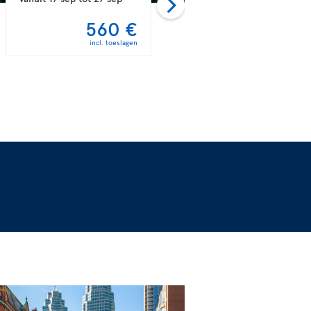
560 €
581 €
incl. toeslagen
incl. toeslagen