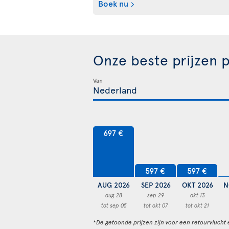
Boek nu
Onze beste prijzen 
Van
697 €
597 €
597 €
AUG 2026
SEP 2026
OKT 2026
N
aug 28
sep 29
okt 13
tot sep 05
tot okt 07
tot okt 21
*De getoonde prijzen zijn voor een retourvlucht 