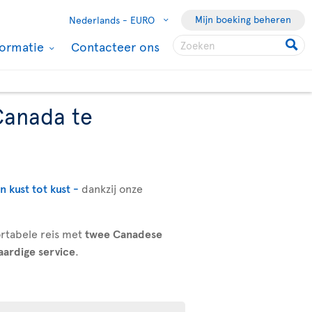
Mijn boeking beheren
Nederlands -
EURO
formatie
Contacteer ons
Canada te
 kust tot kust -
dankzij onze
ortabele reis met
twee Canadese
aardige service
.