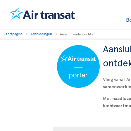
B
Startpagina
Aanbiedingen
Aansluitende vluchten
Aanslu
ontde
Vlieg vanaf 
samenwerki
Met
naadloze
luchtvaartma