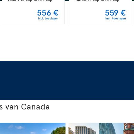
556 €
559 €
incl. toeslagen
incl. toeslagen
s van Canada