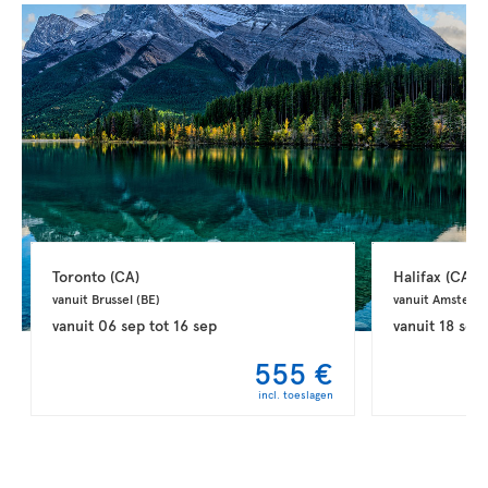
Toronto 
(CA)
Halifax 
(CA)
vanuit Brussel 
(BE)
vanuit Amsterd
vanuit
06 sep
tot
16 sep
vanuit
18 sep
555 €
incl. toeslagen