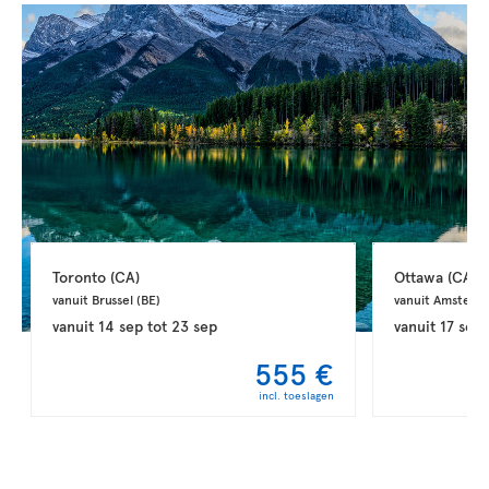
Toronto 
(CA)
Ottawa 
(CA)
vanuit Brussel 
(BE)
vanuit Amsterd
vanuit
14 sep
tot
23 sep
vanuit
17 sep
555 €
incl. toeslagen