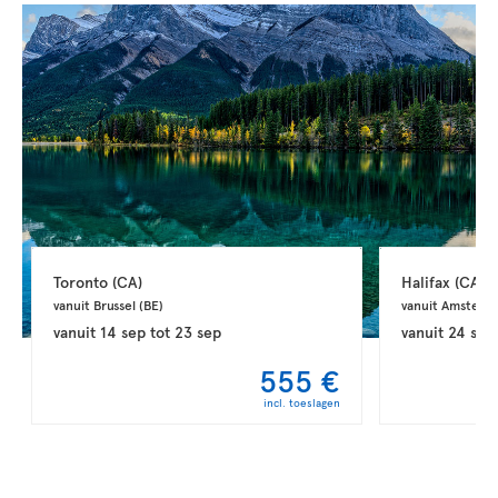
Toronto 
(CA)
Halifax 
(CA)
vanuit Brussel 
(BE)
vanuit Amsterd
vanuit
14 sep
tot
23 sep
vanuit
24 sep
555 €
incl. toeslagen