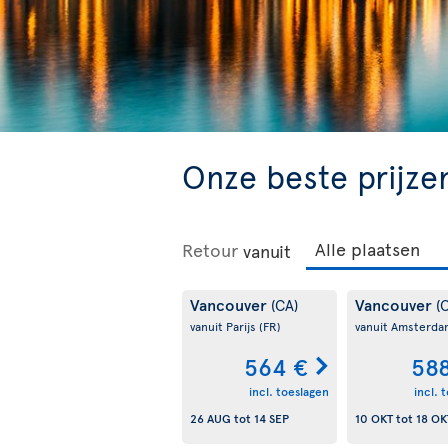
Onze beste prijze
Retour
vanuit
Vancouver
Vancouver
(CA)
(
vanuit Parijs
(FR)
vanuit Amsterd
564 €
58
incl. toeslagen
incl. 
26 AUG
tot
14 SEP
10 OKT
tot
18 OK