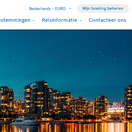
Mijn boeking beheren
Nederlands -
EURO
estemmingen
Reisinformatie
Contacteer ons