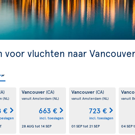
n voor vluchten naar Vancouve
Vancouver
Vancouver
Vanco
CA)
(CA)
(CA)
am
(NL)
vanuit Amsterdam
(NL)
vanuit Amsterdam
(NL)
vanuit B
8 €
663 €
723 €
toeslagen
incl. toeslagen
incl. toeslagen
T
28 AUG
tot
14 SEP
01 SEP
tot
21 SEP
04 SEP
t