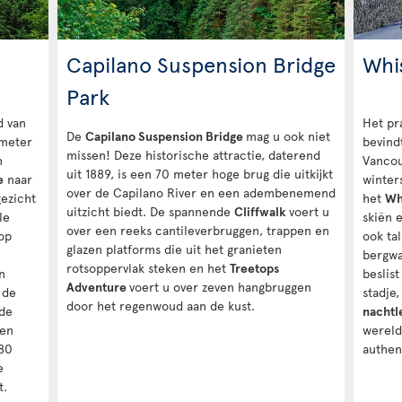
Capilano Suspension Bridge
Whi
Park
d van
Het pr
De
Capilano Suspension Bridge
mag u ook niet
meter
bevind
missen! Deze historische attractie, daterend
n
Vancou
uit 1889, is een 70 meter hoge brug die uitkijkt
e
naar
winters
over de Capilano River en een adembenemend
ezicht
het
Wh
uitzicht biedt. De spannende
Cliffwalk
voert u
le
skiën 
over een reeks cantileverbruggen, trappen en
op
ook tal
glazen platforms die uit het granieten
bergwa
rotsoppervlak steken en het
Treetops
n
beslist
Adventure
voert u over zeven hangbruggen
 de
stadje
door het regenwoud aan de kust.
 de
nachtl
ten
werel
 80
authen
e
t.