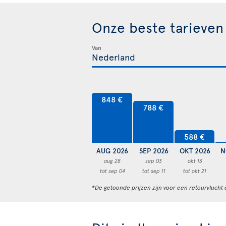
Onze beste tarieve
Van
848 €
788 €
588 €
AUG 2026
SEP 2026
OKT 2026
N
aug 28
sep 03
okt 13
tot sep 04
tot sep 11
tot okt 21
*De getoonde prijzen zijn voor een retourvlucht 