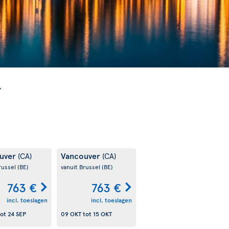
r
uver
Vancouver
(CA)
(CA)
russel
(BE)
vanuit Brussel
(BE)
763 €
763 €
incl. toeslagen
incl. toeslagen
ot
24 SEP
09 OKT
tot
15 OKT