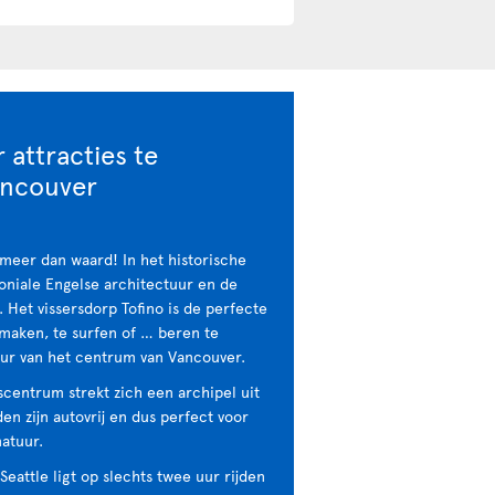
 attracties te
ancouver
meer dan waard! In het historische
loniale Engelse architectuur en de
 Het vissersdorp Tofino is de perfecte
maken, te surfen of … beren te
 uur van het centrum van Vancouver.
scentrum strekt zich een archipel uit
den zijn autovrij en dus perfect voor
atuur.
eattle ligt op slechts twee uur rijden