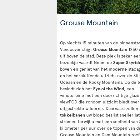
Grouse Mountain
Op slechts 15 minuten van de binnensta
Vancouver stijgt
Grouse
Mountain
1250 
uit boven de stad. Deze plek is zeker ee
bezoekje waard! Neem de
Super Skyrid
boven en geniet van het moderne stadsg
en het verbluffende uitzicht over de Stil
Oceaan en de Rocky Mountains. Op de t
bevindt zich het
Eye of the Wind
, een
windturbine met een doorzichtige glaze
viewPOD die rondom uitzicht biedt over
uitgestrekte wildernis. Daarnaast zullen
tokkelbanen
uw bloed beslist sneller la
stromen terwijl u met een snelheid van
kilometer per uur over de toppen van d
Grouse Mountain en Dam Mountain zoef