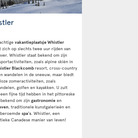
stler
achtige
vakantieplaatsje Whistler
t zich op slechts twee uur rijden van
ver. Whistler staat bekend om zijn
portactiviteiten, zoals alpine skiën in
istler Blackcomb
resort, cross-country
en wandelen in de sneeuw, maar biedt
loze zomeractiviteiten, zoals
ndelen, golfen en kayakken. U zult
 een fijne tijd hebben in het pittoreske
, bekend om zijn
gastronomie
en
even
, traditionele kunstgalerieën en
dberoemde
spa's
. Whistler, een
tieke Canadese manier van leven!