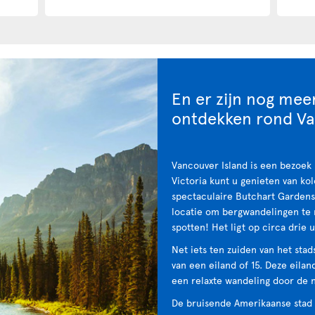
En er zijn nog meer
ontdekken rond V
Vancouver Island is een bezoek 
Victoria kunt u genieten van ko
spectaculaire Butchart Gardens.
locatie om bergwandelingen te 
spotten! Het ligt op circa drie
Net iets ten zuiden van het stad
van een eiland of 15. Deze eilan
een relaxte wandeling door de n
De bruisende Amerikaanse stad S