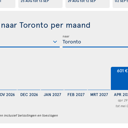
T
25 AUG
tot
13 SEP
29 AUG
tot
12 SEP
02 SEP
t
 naar Toronto per maand
naar
601 €
OV 2026
DEC 2026
JAN 2027
FEB 2027
MRT 2027
APR 20
apr 29
tot mei 
en inclusief belastingen en toeslagen