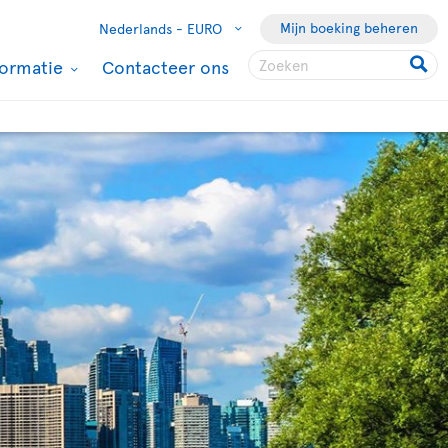
Mijn boeking beheren
Nederlands -
EURO
formatie
Contacteer ons