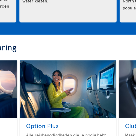
water kiezen.
North 
arden
popula
aring
Option Plus
Clu
Alle reisbenodigdheden die je nodig hebt
Maak 