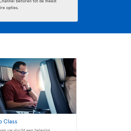
Channel behoren tot de meest
ire opties.
b Class
van uw vlucht een beleving