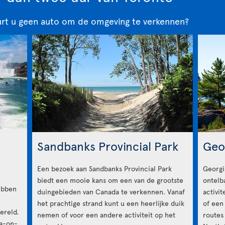
urt u geen auto om de omgeving te verkennen?
Sandbanks Provincial Park
Geo
Een bezoek aan Sandbanks Provincial Park
Georgi
biedt een mooie kans om een van de grootste
ontelb
ebben
duingebieden van Canada te verkennen. Vanaf
activi
het prachtige strand kunt u een heerlijke duik
of een
ereld.
nemen of voor een andere activiteit op het
routes
ra-on-