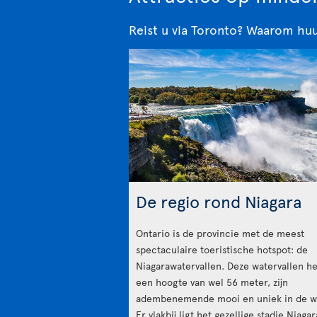
Reist u via Toronto? Waarom hu
De regio rond Niagara
Ontario is de provincie met de meest
spectaculaire toeristische hotspot: de
Niagarawatervallen. Deze watervallen h
een hoogte van wel 56 meter, zijn
adembenemende mooi en uniek in de w
Er vlakbij ligt het gezellige stadje Niaga