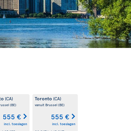
to
Toronto
(CA)
(CA)
russel
(BE)
vanuit Brussel
(BE)
555 €
555 €
incl. toeslagen
incl. toeslagen