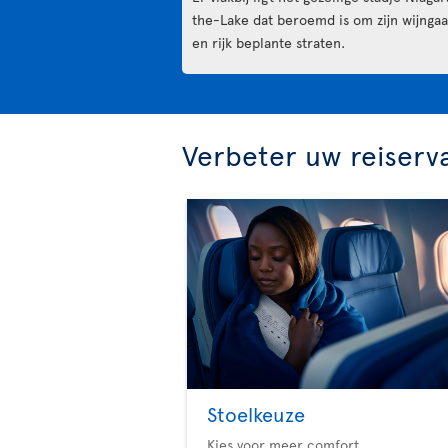
the-Lake dat beroemd is om zijn wijnga
en rijk beplante straten.
Verbeter uw reiserv
Stoelkeuze
Kies voor meer comfort