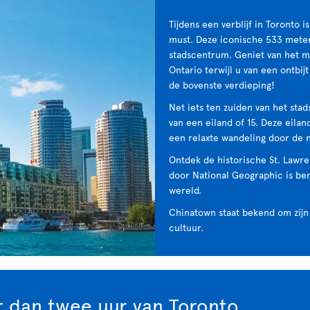
Tijdens een verblijf in Toronto
must. Deze iconische 533 meter
stadscentrum. Geniet van het m
Ontario terwijl u van een ontbij
de bovenste verdieping!
Net iets ten zuiden van het stad
van een eiland of 15. Deze eilan
een relaxte wandeling door de n
Ontdek de historische St. Lawr
door National Geographic is be
wereld.
Chinatown staat bekend om zijn 
cultuur.
r dan twee uur van Toronto