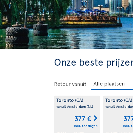
Onze beste prijze
Retour
vanuit
Toronto
Toronto
(CA)
(CA)
vanuit Amsterdam
(NL)
vanuit Amsterd
377 €
37
incl. toeslagen
incl. 