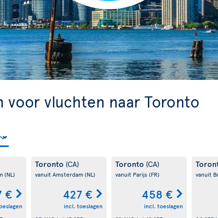
n voor vluchten naar Toronto
Toronto
Toronto
Toron
(CA)
(CA)
am
(NL)
vanuit Amsterdam
(NL)
vanuit Parijs
(FR)
vanuit B
7 €
427 €
458 €
toeslagen
incl. toeslagen
incl. toeslagen