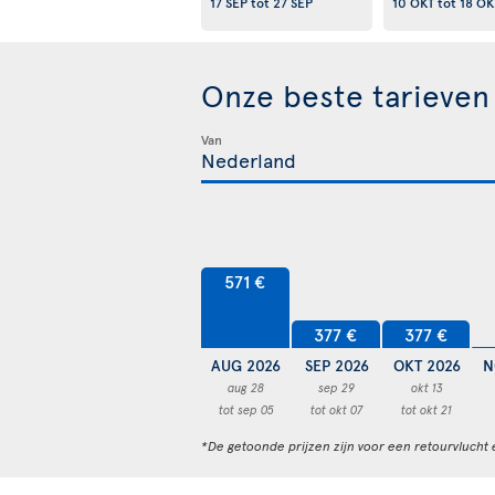
17 SEP
tot
27 SEP
10 OKT
tot
18 OK
Onze beste tarieven
Van
571 €
377 €
377 €
AUG 2026
SEP 2026
OKT 2026
N
aug 28
sep 29
okt 13
tot sep 05
tot okt 07
tot okt 21
*De getoonde prijzen zijn voor een retourvlucht 