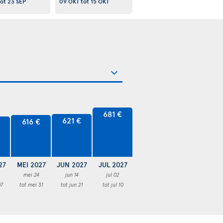
ot
23 SEP
09 OKT
tot
15 OKT
681 €
621 €
616 €
27
MEI 2027
JUN 2027
JUL 2027
mei 24
jun 14
jul 02
07
tot mei 31
tot jun 21
tot jul 10