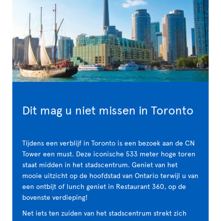
Dit mag u niet missen in Toronto
Tijdens een verblijf in Toronto is een bezoek aan de CN
Tower een must. Deze iconische 533 meter hoge toren
staat midden in het stadscentrum. Geniet van het
mooie uitzicht op de hoofdstad van Ontario terwijl u van
een ontbijt of lunch geniet in Restaurant 360, op de
bovenste verdieping!
Net iets ten zuiden van het stadscentrum strekt zich