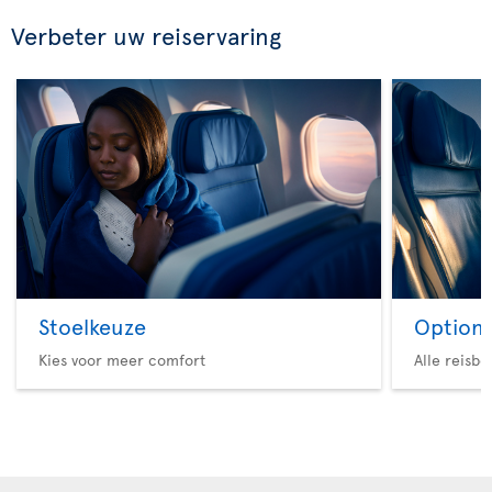
Verbeter uw reiservaring
Stoelkeuze
Option 
Kies voor meer comfort
Alle reisb