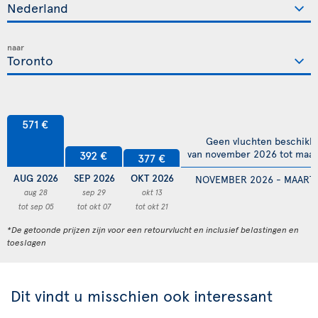
naar
571 €
Geen vluchten beschikb
van november 2026 tot maar
392 €
377 €
AUG 2026
SEP 2026
OKT 2026
NOVEMBER 2026 - MAART 
aug 28
sep 29
okt 13
tot sep 05
tot okt 07
tot okt 21
*De getoonde prijzen zijn voor een retourvlucht en inclusief belastingen en
toeslagen
Dit vindt u misschien ook interessant