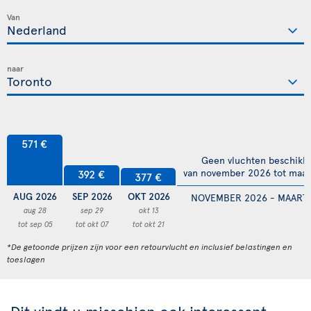
Van
naar
571 €
Geen vluchten beschikb
van november 2026 tot maar
392 €
377 €
AUG 2026
SEP 2026
OKT 2026
NOVEMBER 2026 - MAART 
aug 28
sep 29
okt 13
tot sep 05
tot okt 07
tot okt 21
*De getoonde prijzen zijn voor een retourvlucht en inclusief belastingen en
toeslagen
Dit vindt u misschien ook interessant