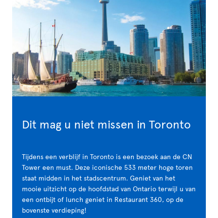
Dit mag u niet missen in Toronto
Tijdens een verblijf in Toronto is een bezoek aan de CN
Tower een must. Deze iconische 533 meter hoge toren
staat midden in het stadscentrum. Geniet van het
mooie uitzicht op de hoofdstad van Ontario terwijl u van
een ontbijt of lunch geniet in Restaurant 360, op de
bovenste verdieping!