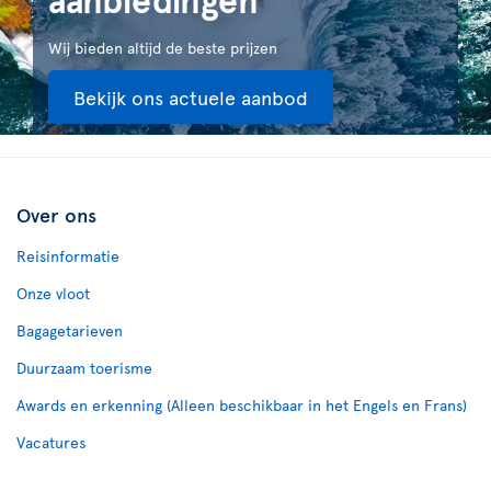
Wij bieden altijd de beste prijzen
Bekijk ons actuele aanbod
Over ons
Reisinformatie
Onze vloot
Bagagetarieven
Duurzaam toerisme
Awards en erkenning (Alleen beschikbaar in het Engels en Frans)
Vacatures