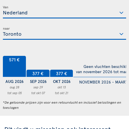
Van
naar
571 €
Geen vluchten beschikb
van november 2026 tot maar
377 €
377 €
AUG 2026
SEP 2026
OKT 2026
NOVEMBER 2026 - MAART 
aug 28
sep 29
okt 13
tot sep 05
tot okt 07
tot okt 21
*De getoonde prijzen zijn voor een retourvlucht en inclusief belastingen en
toeslagen
Dit vindt u misschien ook interessant