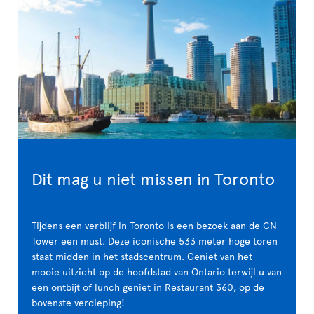
Dit mag u niet missen in Toronto
Tijdens een verblijf in Toronto is een bezoek aan de CN
Tower een must. Deze iconische 533 meter hoge toren
staat midden in het stadscentrum. Geniet van het
mooie uitzicht op de hoofdstad van Ontario terwijl u van
een ontbijt of lunch geniet in Restaurant 360, op de
bovenste verdieping!