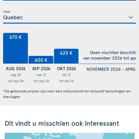
naar
670 €
625 €
Geen vluchten beschikb
van november 2026 tot apri
605 €
AUG 2026
SEP 2026
OKT 2026
NOVEMBER 2026 - APRIL 
aug 28
sep 12
okt 12
tot sep 04
tot sep 20
tot okt 18
*De getoonde prijzen zijn voor een retourvlucht en inclusief belastingen en
toeslagen
Dit vindt u misschien ook interessant