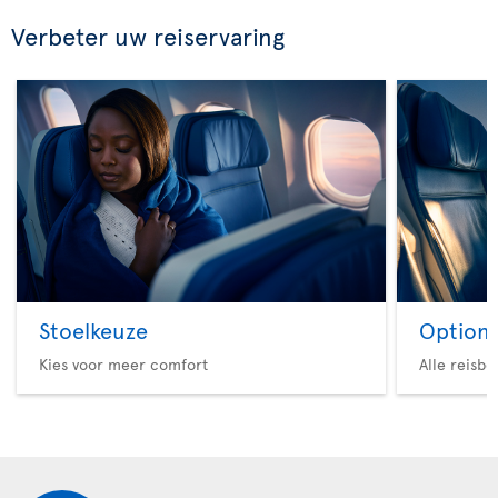
Verbeter uw reiservaring
Stoelkeuze
Option 
Kies voor meer comfort
Alle reisb