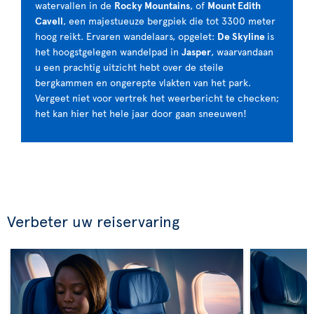
watervallen in de
Rocky Mountains
, of
Mount Edith
Cavell
, een majestueuze bergpiek die tot 3300 meter
hoog reikt. Ervaren wandelaars, opgelet:
De Skyline
is
het hoogstgelegen wandelpad in
Jasper
, waarvandaan
u een prachtig uitzicht hebt over de steile
bergkammen en ongerepte vlakten van het park.
Vergeet niet voor vertrek het weerbericht te checken;
het kan hier het hele jaar door gaan sneeuwen!
Verbeter uw reiservaring