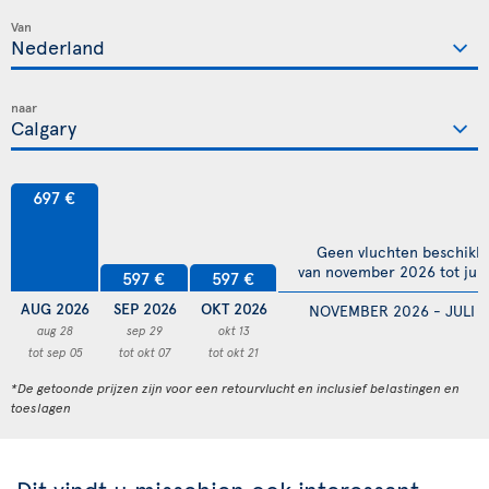
Van
naar
697 €
Geen vluchten beschikb
van november 2026 tot juli
597 €
597 €
AUG 2026
SEP 2026
OKT 2026
NOVEMBER 2026 - JULI 
aug 28
sep 29
okt 13
tot sep 05
tot okt 07
tot okt 21
*De getoonde prijzen zijn voor een retourvlucht en inclusief belastingen en
toeslagen
Dit vindt u misschien ook interessant