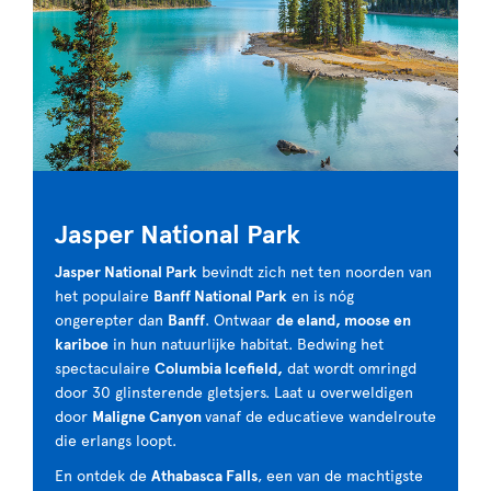
Jasper National Park
Jasper National Park
bevindt zich net ten noorden van
het populaire
Banff National Park
en is nóg
ongerepter dan
Banff
. Ontwaar
de eland, moose en
kariboe
in hun natuurlijke habitat. Bedwing het
spectaculaire
Columbia Icefield,
dat wordt omringd
door 30 glinsterende gletsjers. Laat u overweldigen
door
Maligne Canyon
vanaf de educatieve wandelroute
die erlangs loopt.
En ontdek de
Athabasca Falls
, een van de machtigste