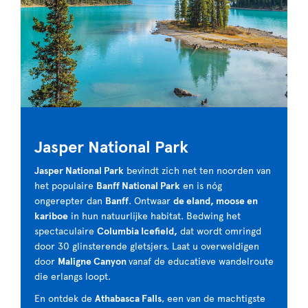
Jasper National Park
Jasper National Park
bevindt zich net ten noorden van
het populaire
Banff National Park
en is nóg
ongerepter dan
Banff
. Ontwaar
de eland, moose en
kariboe
in hun natuurlijke habitat. Bedwing het
spectaculaire
Columbia Icefield,
dat wordt omringd
door 30 glinsterende gletsjers. Laat u overweldigen
door
Maligne Canyon
vanaf de educatieve wandelroute
die erlangs loopt.
En ontdek de
Athabasca Falls
, een van de machtigste