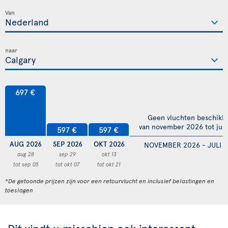
Van
naar
697 €
Geen vluchten beschikb
van november 2026 tot juli
597 €
597 €
AUG 2026
SEP 2026
OKT 2026
NOVEMBER 2026 - JULI 
aug 28
sep 29
okt 13
tot sep 05
tot okt 07
tot okt 21
*De getoonde prijzen zijn voor een retourvlucht en inclusief belastingen en
toeslagen
Dit vindt u misschien ook interessant