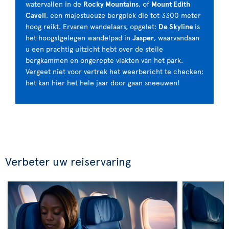
watervallen in de
Rocky Mountains
, of
Mount Edith
Cavell
, een majestueuze bergpiek die tot 3300 meter
hoog reikt. Ervaren wandelaars, opgelet:
De Skyline
is
het hoogstgelegen wandelpad in
Jasper
, waarvandaan
u een prachtig uitzicht hebt over de steile
bergkammen en ongerepte vlakten van het park.
Vergeet niet voor vertrek het weerbericht te checken;
het kan hier het hele jaar door gaan sneeuwen!
Verbeter uw reiservaring