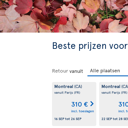
Beste prijzen voor
Retour
vanuit
Montreal
Montreal
(CA)
(CA
vanuit Parijs
(FR)
vanuit Parijs
(FR)
310 €
31
incl. toeslagen
incl. 
16 SEP
tot
26 SEP
22 SEP
tot
28 SE