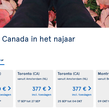
 Canada in het najaar
Toronto
Toronto
Montr
)
(CA)
(CA)
vanuit Amsterdam
(NL)
vanuit Amsterdam
(NL)
vanuit B
0 €
377 €
377 €
toeslagen
incl. toeslagen
incl. toeslagen
P
17 SEP
tot
27 SEP
25 SEP
tot
04 OKT
09 OKT