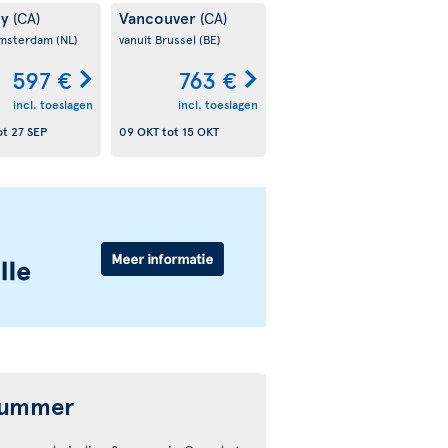
ry
Vancouver
(CA)
(CA)
Amsterdam
(NL)
vanuit Brussel
(BE)
597 €
763 €
incl. toeslagen
incl. toeslagen
ot
27 SEP
09 OKT
tot
15 OKT
 Summer