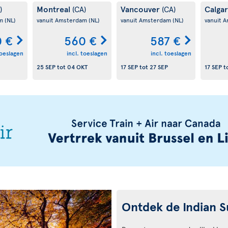
Montreal
Vancouver
Calga
)
(CA)
(CA)
am
(NL)
vanuit Amsterdam
(NL)
vanuit Amsterdam
(NL)
vanuit 
 €
560 €
587 €
toeslagen
incl. toeslagen
incl. toeslagen
25 SEP
tot
04 OKT
17 SEP
tot
27 SEP
17 SEP
t
Ontdek de Indian