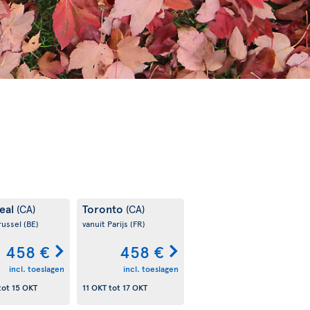
eal
Toronto
(CA)
(CA)
russel
(BE)
vanuit Parijs
(FR)
458 €
458 €
incl. toeslagen
incl. toeslagen
tot
15 OKT
11 OKT
tot
17 OKT