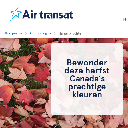
B
Startpagina
Aanbiedingen
Najaarsvluchten
Bewonder
deze herfst
Canada´s
prachtige
kleuren