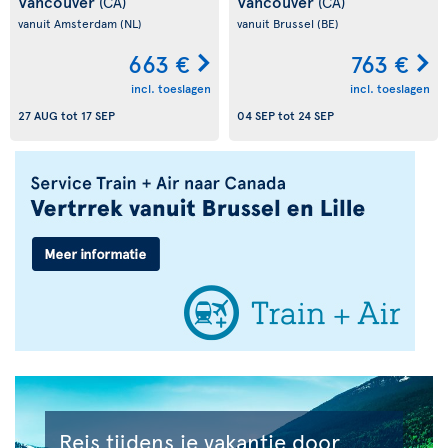
Vancouver
Vancouver
(CA)
(CA)
vanuit Amsterdam
(NL)
vanuit Brussel
(BE)
663 €
763 €
incl. toeslagen
incl. toeslagen
27 AUG
tot
17 SEP
04 SEP
tot
24 SEP
Reis tijdens je vakantie door