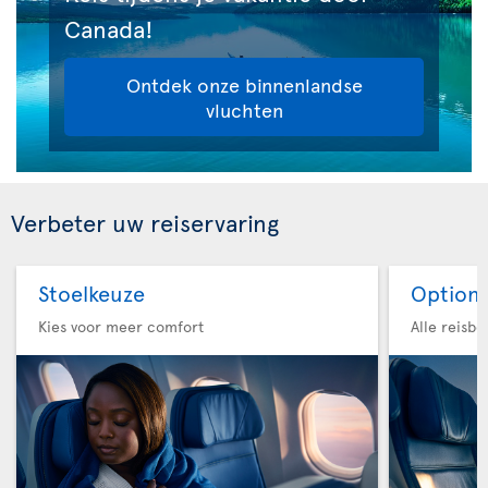
Canada!
Ontdek onze binnenlandse
vluchten
Verbeter uw reiservaring
Stoelkeuze
Option 
Kies voor meer comfort
Alle reisb