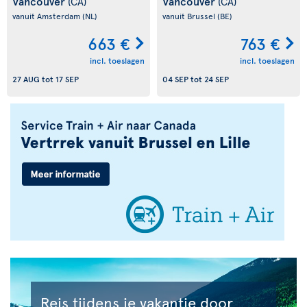
Vancouver
Vancouver
(CA)
(CA)
vanuit Amsterdam
(NL)
vanuit Brussel
(BE)
663 €
763 €
incl. toeslagen
incl. toeslagen
27 AUG
tot
17 SEP
04 SEP
tot
24 SEP
Reis tijdens je vakantie door