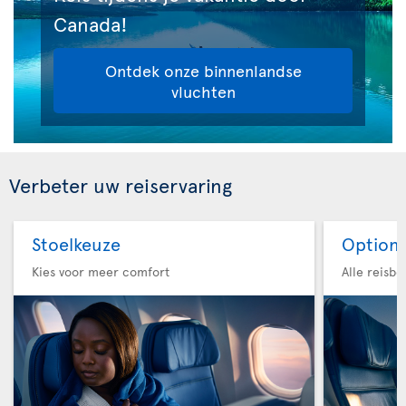
Canada!
Ontdek onze binnenlandse
vluchten
Verbeter uw reiservaring
Stoelkeuze
Option 
Kies voor meer comfort
Alle reisb