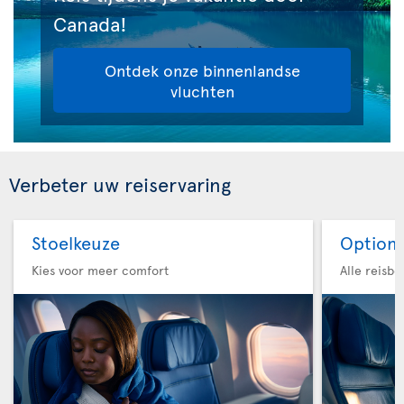
Canada!
Ontdek onze binnenlandse
vluchten
Verbeter uw reiservaring
Stoelkeuze
Option 
Kies voor meer comfort
Alle reisb