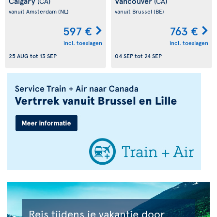
Calgary
Vancouver
(CA)
(CA)
vanuit Amsterdam
(NL)
vanuit Brussel
(BE)
597 €
763 €
incl. toeslagen
incl. toeslagen
25 AUG
tot
13 SEP
04 SEP
tot
24 SEP
Reis tijdens je vakantie door