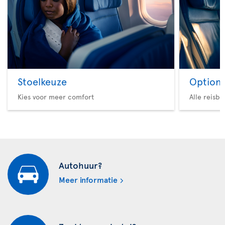
Stoelkeuze
Option 
Kies voor meer comfort
Alle reisb
Autohuur?
Meer informatie