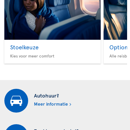
Stoelkeuze
Option 
Kies voor meer comfort
Alle reisb
Autohuur?
Meer informatie