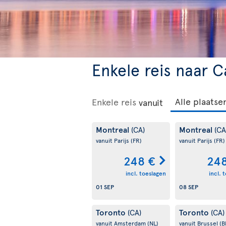
Enkele reis naar C
Enkele reis
vanuit
Montreal
Montreal
(CA)
(CA
vanuit Parijs
(FR)
vanuit Parijs
(FR)
248 €
248
incl. toeslagen
incl. 
01 SEP
08 SEP
Toronto
Toronto
(CA)
(CA)
vanuit Amsterdam
(NL)
vanuit Brussel
(B