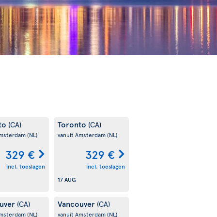
to
Toronto
(CA)
(CA)
Amsterdam
(NL)
vanuit Amsterdam
(NL)
329 €
329 €
incl. toeslagen
incl. toeslagen
17 AUG
uver
Vancouver
(CA)
(CA)
Amsterdam
(NL)
vanuit Amsterdam
(NL)