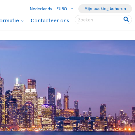
Mijn boeking beheren
Nederlands -
EURO
formatie
Contacteer ons