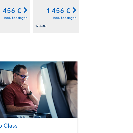
1 456 €
1 456 €
incl. toeslagen
incl. toeslagen
17 AUG
b Class