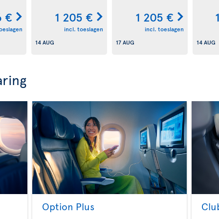
 €
1 205 €
1 205 €
toeslagen
incl. toeslagen
incl. toeslagen
14 AUG
17 AUG
14 AUG
aring
Option Plus
Clu