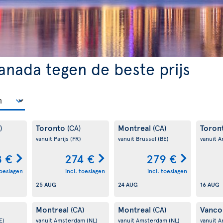
anada tegen de beste prijs
Toronto
Montreal
Toron
)
(CA)
(CA)
vanuit Parijs
(FR)
vanuit Brussel
(BE)
vanuit 
 €
274 €
279 €
toeslagen
incl. toeslagen
incl. toeslagen
25 AUG
24 AUG
16 AUG
Montreal
Montreal
Vanco
(CA)
(CA)
E)
vanuit Amsterdam
(NL)
vanuit Amsterdam
(NL)
vanuit 