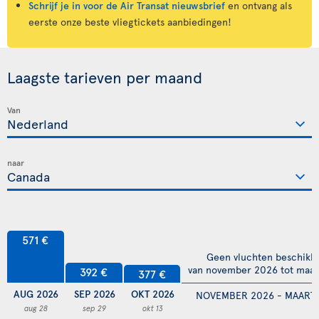
Schrijf je in voor de Air Transat nieuwsbrief
en ontvang als
eerste onze beste vliegtickets aanbiedingen!
Laagste tarieven per maand
Van
naar
571 €
Geen vluchten beschikb
van november 2026 tot maar
392 €
377 €
AUG 2026
SEP 2026
OKT 2026
NOVEMBER 2026 - MAART 
aug 28
sep 29
okt 13