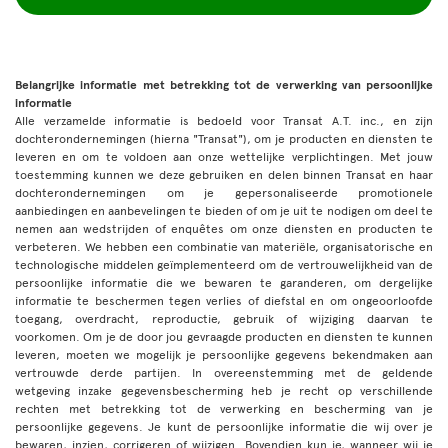
Belangrijke informatie met betrekking tot de verwerking van persoonlijke
informatie
Alle verzamelde informatie is bedoeld voor Transat A.T. inc., en zijn
dochterondernemingen (hierna "Transat"), om je producten en diensten te
leveren en om te voldoen aan onze wettelijke verplichtingen. Met jouw
toestemming kunnen we deze gebruiken en delen binnen Transat en haar
dochterondernemingen om je gepersonaliseerde promotionele
aanbiedingen en aanbevelingen te bieden of om je uit te nodigen om deel te
nemen aan wedstrijden of enquêtes om onze diensten en producten te
verbeteren. We hebben een combinatie van materiële, organisatorische en
technologische middelen geïmplementeerd om de vertrouwelijkheid van de
persoonlijke informatie die we bewaren te garanderen, om dergelijke
informatie te beschermen tegen verlies of diefstal en om ongeoorloofde
toegang, overdracht, reproductie, gebruik of wijziging daarvan te
voorkomen. Om je de door jou gevraagde producten en diensten te kunnen
leveren, moeten we mogelijk je persoonlijke gegevens bekendmaken aan
vertrouwde derde partijen. In overeenstemming met de geldende
wetgeving inzake gegevensbescherming heb je recht op verschillende
rechten met betrekking tot de verwerking en bescherming van je
persoonlijke gegevens. Je kunt de persoonlijke informatie die wij over je
bewaren, inzien, corrigeren of wijzigen. Bovendien kun je, wanneer wij je