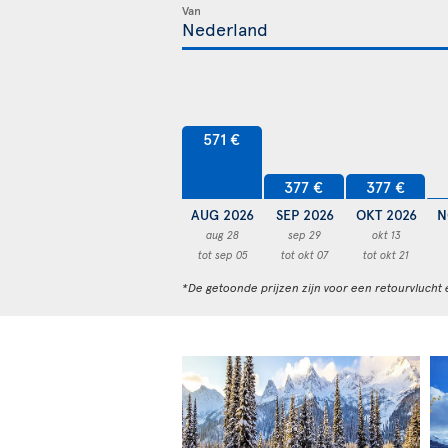
Van
571 €
377 €
377 €
AUG 2026
SEP 2026
OKT 2026
N
aug 28
sep 29
okt 13
tot sep 05
tot okt 07
tot okt 21
*De getoonde prijzen zijn voor een retourvlucht 