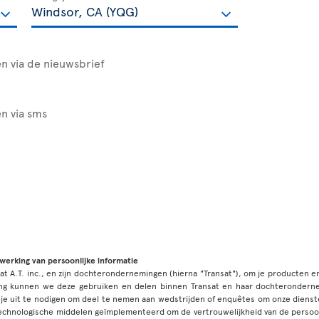
n via de nieuwsbrief
n via sms
rwerking van persoonlijke informatie
sat A.T. inc., en zijn dochterondernemingen (hierna "Transat"), om je producten 
ming kunnen we deze gebruiken en delen binnen Transat en haar dochterondern
 je uit te nodigen om deel te nemen aan wedstrijden of enquêtes om onze dien
technologische middelen geïmplementeerd om de vertrouwelijkheid van de persoo