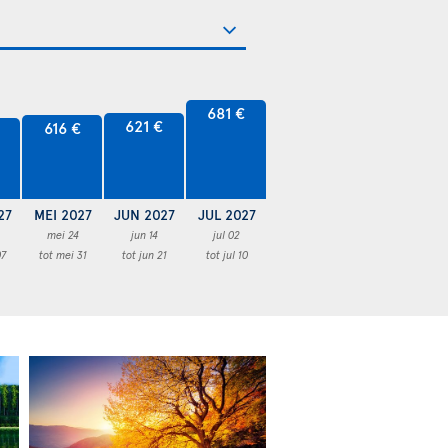
681 €
621 €
616 €
27
MEI 2027
JUN 2027
JUL 2027
mei 24
jun 14
jul 02
07
tot mei 31
tot jun 21
tot jul 10