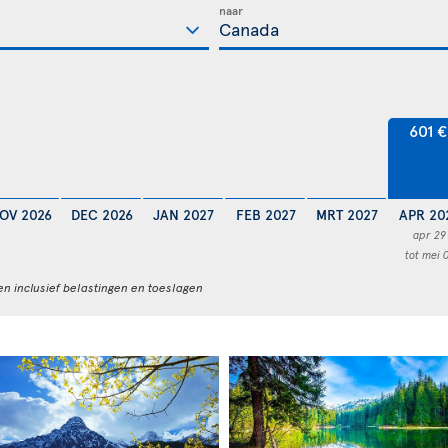
naar
601 €
OV 2026
DEC 2026
JAN 2027
FEB 2027
MRT 2027
APR 20
apr 29
tot mei 
en inclusief belastingen en toeslagen