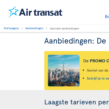
B
Startpagina
Aanbiedingen
Speciale aanbiedingen
Aanbiedingen: De 
De
PROMO CA
Geniet van de 
Schrijf je in 
Laagste tarieven pe