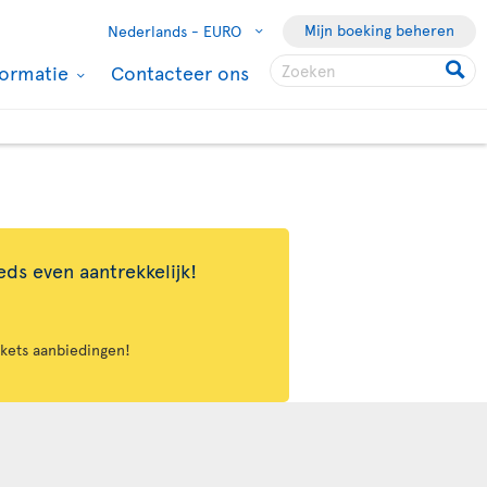
Mijn boeking beheren
Nederlands -
EURO
formatie
Contacteer ons
eds even aantrekkelijk!
ckets aanbiedingen!