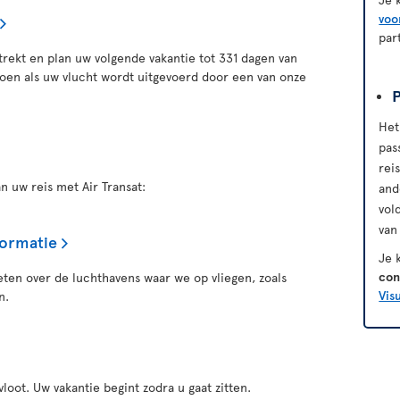
voo
par
rekt en plan uw volgende vakantie tot 331 dagen van
oen als uw vlucht wordt uitgevoerd door een van onze
Het
pas
rei
n uw reis met Air Transat:
and
vol
van
formatie
Je 
con
eten over de luchthavens waar we op vliegen, zoals
Vis
n.
loot. Uw vakantie begint zodra u gaat zitten.