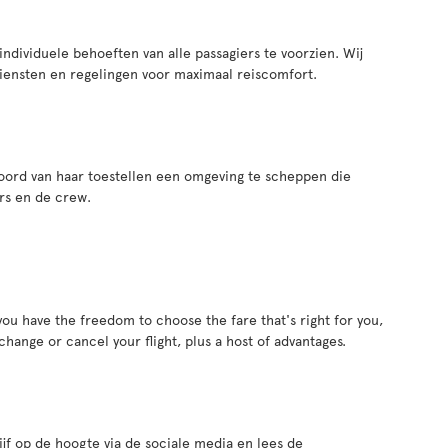
 individuele behoeften van alle passagiers te voorzien. Wij
iensten en regelingen voor maximaal reiscomfort.
 boord van haar toestellen een omgeving te scheppen die
ers en de crew.
 you have the freedom to choose the fare that's right for you,
 change or cancel your flight, plus a host of advantages.
ijf op de hoogte via de sociale media en lees de