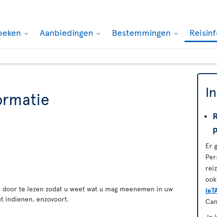
oeken
Aanbiedingen
Bestemmingen
Reisin
I
ormatie
Er 
Per
rei
ook
ie door te lezen zodat u weet wat u mag meenemen in uw
(eT
t indienen, enzovoort.
Can
Je 