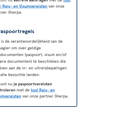
r Reis- en Visumvereisten
van onze
tner Sherpa.
Paspoortregels
 is de verantwoordelijkheid van de
sagier om over geldige
sdocumenten (paspoort, visum en/of
ere documenten) te beschikken die
doen aan de in- en uitreisbepalingen
 alle bezochte landen.
kunt nu
je paspoortvereisten
troleren
met de
tool Reis- en
umvereisten
van onze partner Sherpa.