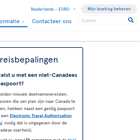
Mijn boeking beheren
Nederlands -
EURO
formatie
Contacteer ons
nreisbepalingen
Reist u met een niet-Canadees
paspoort?
gelden nieuwe deelnamevereisten.
sonen die van plan zijn naar Canada te
zen, hebben naast een geldig paspoort
 een
Electronic Travel Authorization
A)
nodig dat is uitgegeven door de
adese overheid
.
kunt nu
een eTA aanvragen
met de
tool