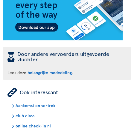
þ
Door andere vervoerders uitgevoerde
vluchten
Lees deze
belangrijke mededeling
.
ÿ
Ook interessant
Aankomst en vertrek
club class
online check-in nl