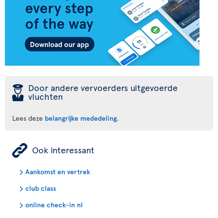
þ
Door andere vervoerders uitgevoerde
vluchten
Lees deze
belangrijke mededeling
.
ÿ
Ook interessant
Aankomst en vertrek
club class
online check-in nl