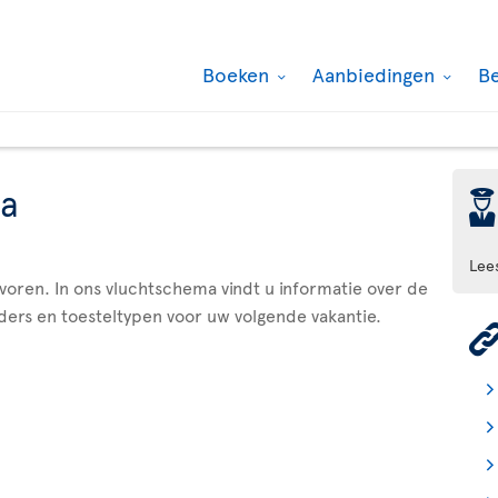
Boeken
Aanbiedingen
B
a
þ
Lee
evoren. In ons vluchtschema vindt u informatie over de
ders en toesteltypen voor uw volgende vakantie.