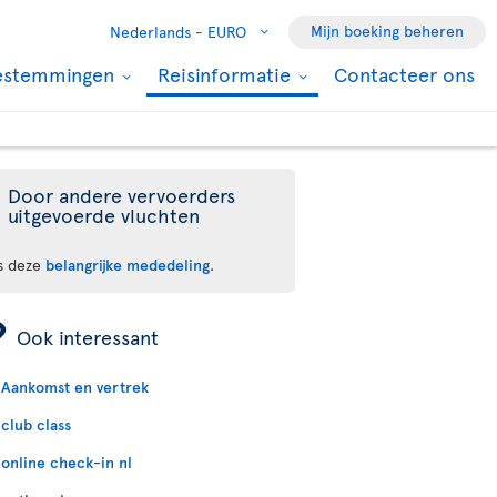
Mijn boeking beheren
Nederlands -
EURO
estemmingen
Reisinformatie
Contacteer ons
Door andere vervoerders
uitgevoerde vluchten
s deze
belangrijke mededeling
.
ÿ
Ook interessant
Aankomst en vertrek
club class
online check-in nl