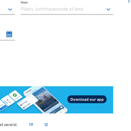
Naar
t vereist.
19
12