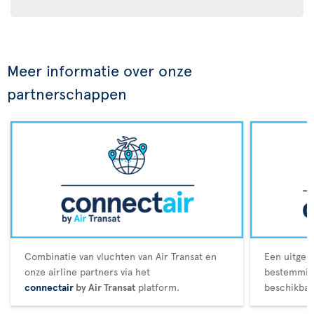
Meer informatie over onze
partnerschappen
Combinatie van vluchten van Air Transat en
Een uitgeb
onze airline partners via het
bestemming
connectair
by Air Transat
platform.
beschikbaa