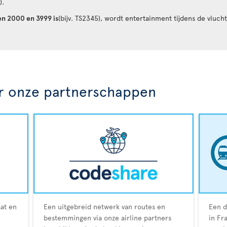
).
en 2000 en 3999 is
(bijv. TS2345), wordt entertainment tijdens de vluc
r onze partnerschappen
sat en
Een uitgebreid netwerk van routes en
Een d
bestemmingen via onze airline partners
in Fr