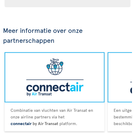
Meer informatie over onze
partnerschappen
Combinatie van vluchten van Air Transat en
Een uitgeb
onze airline partners via het
bestemming
connectair
by Air Transat
platform.
beschikbaa