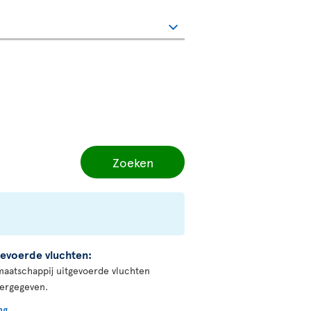
Zoeken
evoerde vluchten:
maatschappij uitgevoerde vluchten
eergegeven.
ng
.