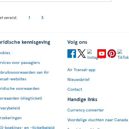
t vereist.
1
3
uridische kennisgeving
Volg ons
okies
rvices voor passagiers
Air Transat-app
bruiksvoorwaarden van Air
ansat-websites
Nieuwsbrief
ridische voorwaarden
Contact
orwaarden (vliegticket)
Handige links
ivacybeleid
Currency converter
rzekeringen
Voordelige vluchten naar Canada
S-boekings- en –ticketbeleid