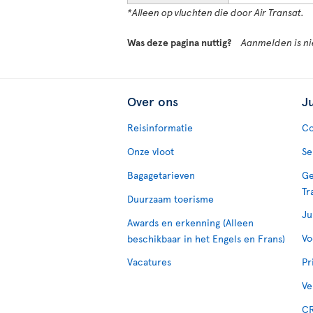
*Alleen op vluchten die door Air Transat.
Was deze pagina nuttig?
Aanmelden is nie
Over ons
J
Reisinformatie
Co
Onze vloot
Se
Bagagetarieven
Ge
Tr
Duurzaam toerisme
Ju
Awards en erkenning (Alleen
Vo
beschikbaar in het Engels en Frans)
Vacatures
Pr
Ve
CR