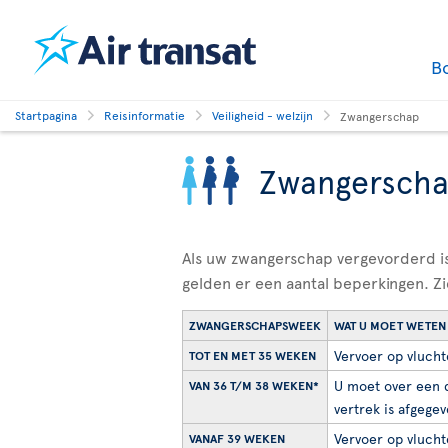
B
Startpagina
Reisinformatie
Veiligheid - welzijn
Zwangerschap
Zwangersch
Als uw zwangerschap vergevorderd is
gelden er een aantal beperkingen. Zi
ZWANGERSCHAPSWEEK
WAT U MOET WETEN
Vervoer op vlucht
TOT EN MET 35 WEKEN
U moet over een d
VAN 36 T/M 38 WEKEN*
vertrek is afgegev
Vervoer op vluchte
VANAF 39 WEKEN