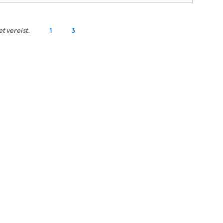
t vereist.
1
3